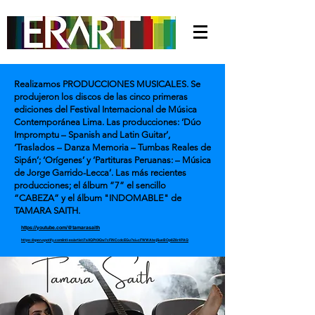
Realizamos PRODUCCIONES MUSICALES. Se
produjeron los discos de las cinco primeras
ediciones del Festival Internacional de Música
Contemporánea Lima. Las producciones: ‘Dúo
Impromptu – Spanish and Latin Guitar’,
‘Traslados – Danza Memoria – Tumbas Reales de
Sipán’; ‘Orígenes’ y ‘Partituras Peruanas: – Música
de Jorge Garrido-Lecca’. Las más recientes
producciones; el álbum ”7” el sencillo
“CABEZA” y el álbum "INDOMABLE" de
TAMARA SAITH.
https://youtube.com/@tamarasaith
https://open.spotify.com/intl-es/artist/7aXQPt0IQw7cFiNCcdcEGu?si=cFWWAbcjSueBOp8Z8r4PAQ