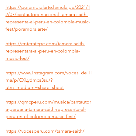
https://poramoralarte.lamula.pe/2021/1
2/07/cantautora-nacional-tamara-saith-
representa-al-peru-en-colombia-music-
fest/poramoralarte/
https://enteratepe.com/tamara-saith-
representara-al-peru-en-colombia-
music-fest/
https://www.instagram.com/voces_de_li
ma/p/CXLydmcs3su/?
utm_medium=share_sheet
https://qmcperu.com/musica/cantautor
a-peruana-tamara-saith-representa-al-
peru-en-el-colombia-music-fest/
https://vocesperu.com/tamara-saith/