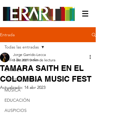
Entrada
Todas las entradas
Jorge Garrido-Lecca
Todas las entradas
3 dic 2021
3 min de lectura
TAMARA SAITH EN EL
OPINIÓN
COLOMBIA MUSIC FEST
ARTES PLÁSTICAS
Actualizado:
14 abr 2023
MÚSICA
EDUCACIÓN
AUSPICIOS