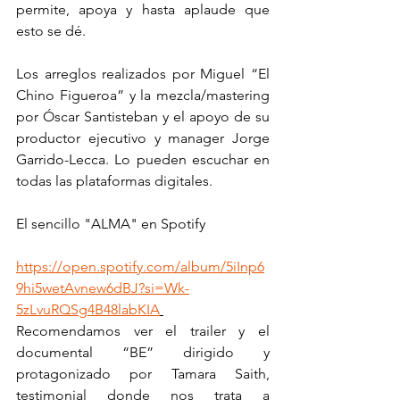
permite, apoya y hasta aplaude que 
esto se dé.
Los arreglos realizados por Miguel “El 
Chino Figueroa” y la mezcla/mastering 
por Óscar Santisteban y el apoyo de su 
productor ejecutivo y manager Jorge 
Garrido-Lecca. Lo pueden escuchar en 
todas las plataformas digitales.
El sencillo "ALMA" en Spotify 
https://open.spotify.com/album/5iInp6
9hi5wetAvnew6dBJ?si=Wk-
5zLvuRQSg4B48labKIA
Recomendamos ver el trailer y el 
documental “BE” dirigido y 
protagonizado por Tamara Saith, 
testimonial donde nos trata a 