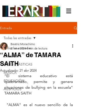
Entrada
Todas las entradas
Beatriz Morachimo
Todas las entradas
21 ene 2024
4 min de lectura
“ALMA” de TAMARA
OPINIÓN
SAITH
ARTES PLÁSTICAS
Actualizado:
21 abr 2024
MÚSICA
"El sistema educativo está 
EDUCACIÓN
quebrantado, permite y genera 
situaciones de bullying en la escuela" 
AUSPICIOS
TAMARA SAITH
 "ALMA" es el nuevo sencillo de la 