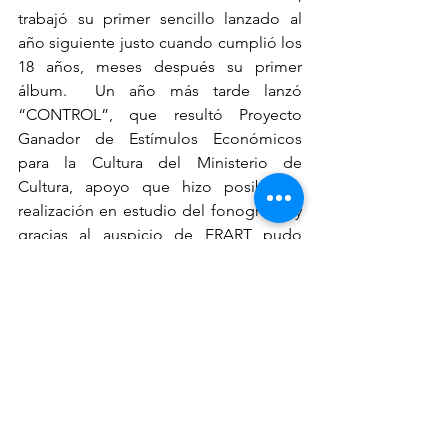
trabajó su primer sencillo lanzado al 
año siguiente justo cuando cumplió los 
18 años, meses después su primer 
álbum.  Un año más tarde lanzó 
“CONTROL”, que resultó Proyecto 
Ganador de Estímulos Económicos 
para la Cultura del Ministerio de 
Cultura, apoyo que hizo posible la 
realización en estudio del fonograma y 
gracias al auspicio de ERART pudo 
realizar y dirigir el videoclip del tema. 
En este afro trap de su autoría que lo 
fusiona con ritmos afro – peruanos, da 
a conocer su sentir sobre el machismo, 
alzando su voz, proponiendo 
valoración, respeto por las mujeres, 
quienes se deben sentir y saber fuertes. 