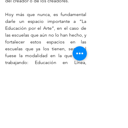
del creador o de los creadores.
Hoy más que nunca, es fundamental 
darle un espacio importante a “La 
Educación por el Arte”, en el caso de 
las escuelas que aún no lo han hecho, y 
fortalecer estos espacios en las 
escuelas que ya los tienen, sea cual 
fuese la modalidad en la que estén 
trabajando: Educación en Línea, 
Educación a Distancia o la Enseñanza 
Remota de Emergencia “Aprendo en 
Casa”. No solo por los múltiples 
beneficios que ofrece en sí, sino por 
todas las extraordinarias respuestas que 
pueden contribuir a generar ante la 
realidad actual. Las crisis nos hacen 
espontáneamente creativos, lo vemos a 
diario, las campañas de los medios y las 